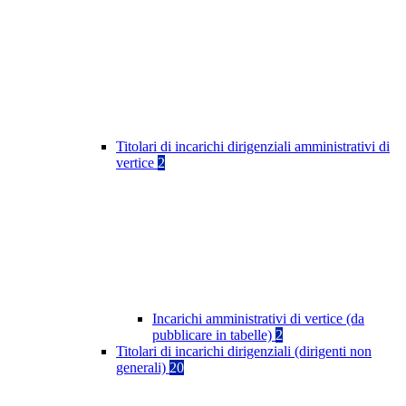
Titolari di incarichi dirigenziali amministrativi di
vertice
2
Incarichi amministrativi di vertice (da
pubblicare in tabelle)
2
Titolari di incarichi dirigenziali (dirigenti non
generali)
20