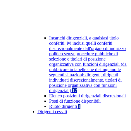
Incarichi dirigenziali, a qualsiasi titolo
conferiti, ivi inclusi quelli conferiti
discrezionalmente dall'organo di indirizzo
politico senza procedure pubbliche di
selezione e titolari di posizione
organizzativa con funzioni dirigenziali (da
pubblicare in tabelle che distinguano le
seguenti situazioni: dirigenti, dirigenti
individuati discrezionalmente, titolari di
posizione organizzativa con funzioni
dirigenziali)
17
Elenco posizioni dirigenziali discrezionali
Posti di funzione disponibili
Ruolo dirigenti
1
Dirigenti cessati