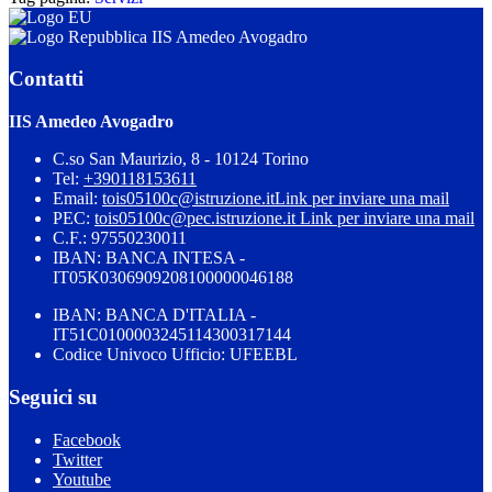
IIS Amedeo Avogadro
Contatti
IIS Amedeo Avogadro
C.so San Maurizio, 8 - 10124 Torino
Tel:
+390118153611
Email:
tois05100c@istruzione.it
Link per inviare una mail
PEC:
tois05100c@pec.istruzione.it
Link per inviare una mail
C.F.: 97550230011
IBAN: BANCA INTESA -
IT05K0306909208100000046188
IBAN: BANCA D'ITALIA -
IT51C0100003245114300317144
Codice Univoco Ufficio: UFEEBL
Seguici su
Facebook
Twitter
Youtube