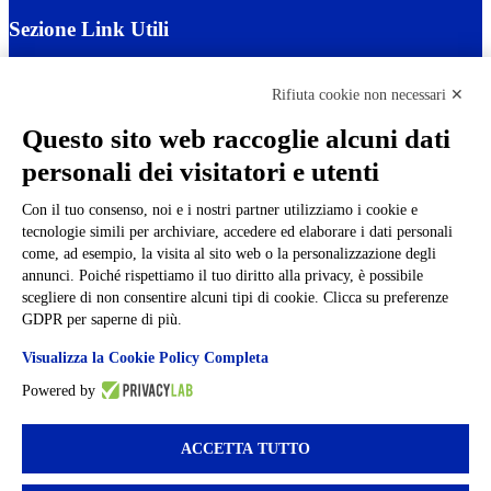
Sezione Link Utili
Cookie policy
Note legali
Rifiuta cookie non necessari ✕
Informativa Privacy
Ufficio Relazioni con il Pubblico
Questo sito web raccoglie alcuni dati
Dichiarazione di accessibilità
personali dei visitatori e utenti
Obiettivi di accessibilità
Whistleblowing
Gestione consensi cookie
Con il tuo consenso, noi e i nostri partner utilizziamo i cookie e
Amministrazione trasparente
tecnologie simili per archiviare, accedere ed elaborare i dati personali
come, ad esempio, la visita al sito web o la personalizzazione degli
Pagina visualizzata
507
volte
annunci. Poiché rispettiamo il tuo diritto alla privacy, è possibile
scegliere di non consentire alcuni tipi di cookie. Clicca su preferenze
Sezione Copyright
GDPR per saperne di più.
Visualizza la Cookie Policy Completa
Copyright 2026 | Engineered and powered by Gruppo Spaggiari
Parma S.p.A. | Divisione Publishing & New Social Media
Powered by
Disclaimer trattamento dati personali
ACCETTA TUTTO