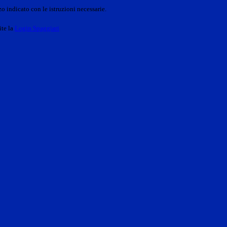
o indicato con le istruzioni necessarie.
ite la
Login Spaggiari