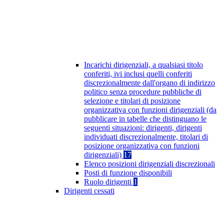
Incarichi dirigenziali, a qualsiasi titolo
conferiti, ivi inclusi quelli conferiti
discrezionalmente dall'organo di indirizzo
politico senza procedure pubbliche di
selezione e titolari di posizione
organizzativa con funzioni dirigenziali (da
pubblicare in tabelle che distinguano le
seguenti situazioni: dirigenti, dirigenti
individuati discrezionalmente, titolari di
posizione organizzativa con funzioni
dirigenziali)
17
Elenco posizioni dirigenziali discrezionali
Posti di funzione disponibili
Ruolo dirigenti
1
Dirigenti cessati