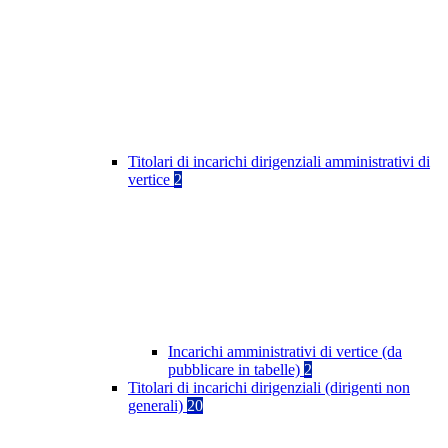
Titolari di incarichi dirigenziali amministrativi di
vertice
2
Incarichi amministrativi di vertice (da
pubblicare in tabelle)
2
Titolari di incarichi dirigenziali (dirigenti non
generali)
20