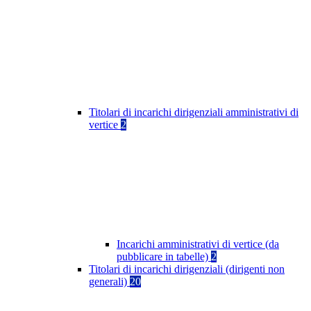
Titolari di incarichi dirigenziali amministrativi di
vertice
2
Incarichi amministrativi di vertice (da
pubblicare in tabelle)
2
Titolari di incarichi dirigenziali (dirigenti non
generali)
20