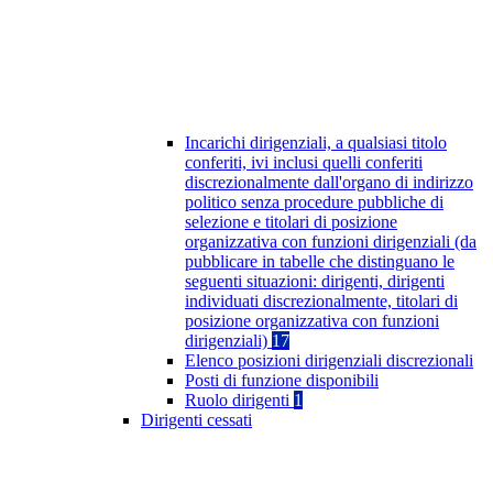
Incarichi dirigenziali, a qualsiasi titolo
conferiti, ivi inclusi quelli conferiti
discrezionalmente dall'organo di indirizzo
politico senza procedure pubbliche di
selezione e titolari di posizione
organizzativa con funzioni dirigenziali (da
pubblicare in tabelle che distinguano le
seguenti situazioni: dirigenti, dirigenti
individuati discrezionalmente, titolari di
posizione organizzativa con funzioni
dirigenziali)
17
Elenco posizioni dirigenziali discrezionali
Posti di funzione disponibili
Ruolo dirigenti
1
Dirigenti cessati