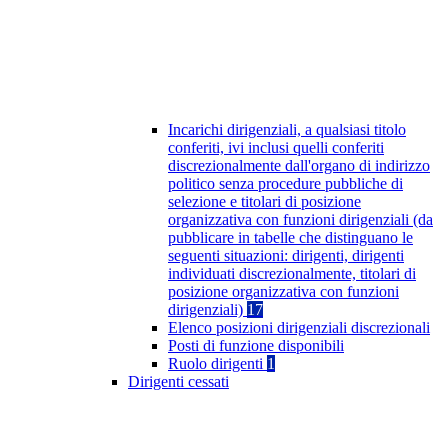
Incarichi dirigenziali, a qualsiasi titolo
conferiti, ivi inclusi quelli conferiti
discrezionalmente dall'organo di indirizzo
politico senza procedure pubbliche di
selezione e titolari di posizione
organizzativa con funzioni dirigenziali (da
pubblicare in tabelle che distinguano le
seguenti situazioni: dirigenti, dirigenti
individuati discrezionalmente, titolari di
posizione organizzativa con funzioni
dirigenziali)
17
Elenco posizioni dirigenziali discrezionali
Posti di funzione disponibili
Ruolo dirigenti
1
Dirigenti cessati