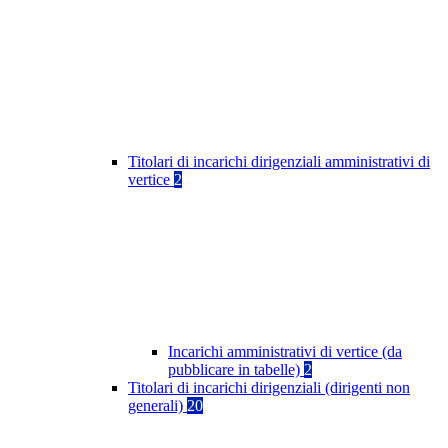
Titolari di incarichi dirigenziali amministrativi di
vertice
2
Incarichi amministrativi di vertice (da
pubblicare in tabelle)
2
Titolari di incarichi dirigenziali (dirigenti non
generali)
20