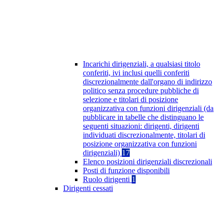
Incarichi dirigenziali, a qualsiasi titolo
conferiti, ivi inclusi quelli conferiti
discrezionalmente dall'organo di indirizzo
politico senza procedure pubbliche di
selezione e titolari di posizione
organizzativa con funzioni dirigenziali (da
pubblicare in tabelle che distinguano le
seguenti situazioni: dirigenti, dirigenti
individuati discrezionalmente, titolari di
posizione organizzativa con funzioni
dirigenziali)
17
Elenco posizioni dirigenziali discrezionali
Posti di funzione disponibili
Ruolo dirigenti
1
Dirigenti cessati