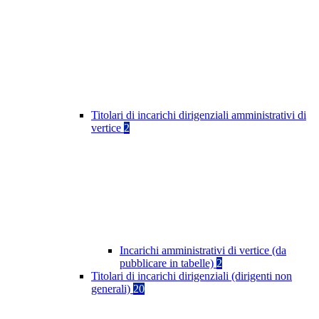
Titolari di incarichi dirigenziali amministrativi di
vertice
2
Incarichi amministrativi di vertice (da
pubblicare in tabelle)
2
Titolari di incarichi dirigenziali (dirigenti non
generali)
20