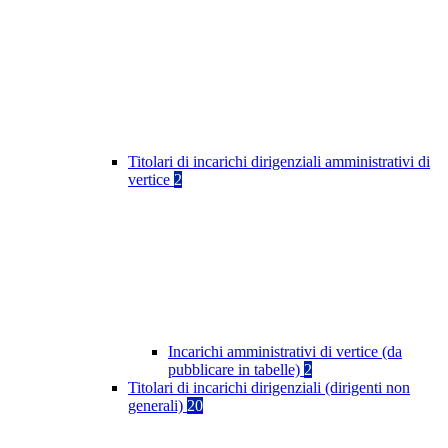
Titolari di incarichi dirigenziali amministrativi di
vertice
2
Incarichi amministrativi di vertice (da
pubblicare in tabelle)
2
Titolari di incarichi dirigenziali (dirigenti non
generali)
20