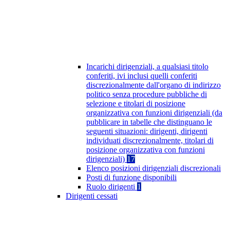
Incarichi dirigenziali, a qualsiasi titolo
conferiti, ivi inclusi quelli conferiti
discrezionalmente dall'organo di indirizzo
politico senza procedure pubbliche di
selezione e titolari di posizione
organizzativa con funzioni dirigenziali (da
pubblicare in tabelle che distinguano le
seguenti situazioni: dirigenti, dirigenti
individuati discrezionalmente, titolari di
posizione organizzativa con funzioni
dirigenziali)
17
Elenco posizioni dirigenziali discrezionali
Posti di funzione disponibili
Ruolo dirigenti
1
Dirigenti cessati