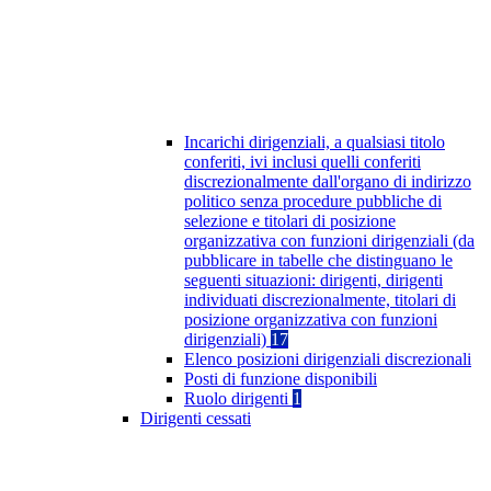
Incarichi dirigenziali, a qualsiasi titolo
conferiti, ivi inclusi quelli conferiti
discrezionalmente dall'organo di indirizzo
politico senza procedure pubbliche di
selezione e titolari di posizione
organizzativa con funzioni dirigenziali (da
pubblicare in tabelle che distinguano le
seguenti situazioni: dirigenti, dirigenti
individuati discrezionalmente, titolari di
posizione organizzativa con funzioni
dirigenziali)
17
Elenco posizioni dirigenziali discrezionali
Posti di funzione disponibili
Ruolo dirigenti
1
Dirigenti cessati