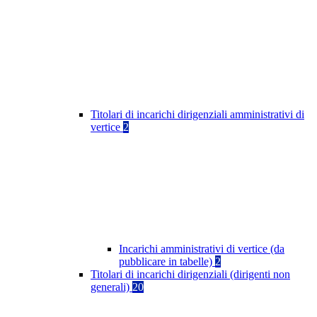
Titolari di incarichi dirigenziali amministrativi di
vertice
2
Incarichi amministrativi di vertice (da
pubblicare in tabelle)
2
Titolari di incarichi dirigenziali (dirigenti non
generali)
20