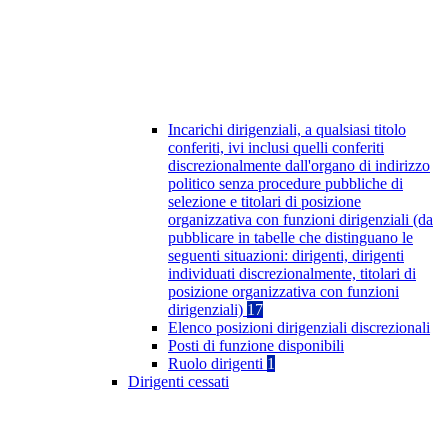
Incarichi dirigenziali, a qualsiasi titolo
conferiti, ivi inclusi quelli conferiti
discrezionalmente dall'organo di indirizzo
politico senza procedure pubbliche di
selezione e titolari di posizione
organizzativa con funzioni dirigenziali (da
pubblicare in tabelle che distinguano le
seguenti situazioni: dirigenti, dirigenti
individuati discrezionalmente, titolari di
posizione organizzativa con funzioni
dirigenziali)
17
Elenco posizioni dirigenziali discrezionali
Posti di funzione disponibili
Ruolo dirigenti
1
Dirigenti cessati