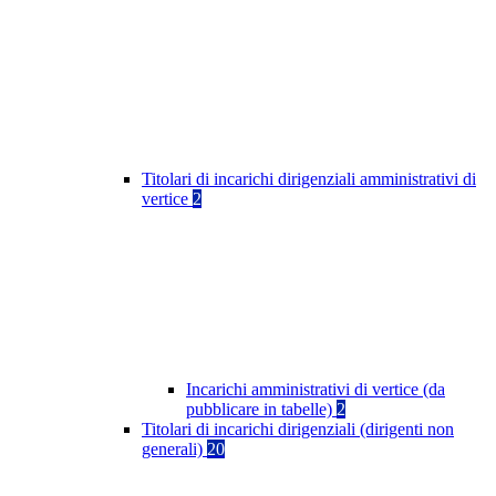
Titolari di incarichi dirigenziali amministrativi di
vertice
2
Incarichi amministrativi di vertice (da
pubblicare in tabelle)
2
Titolari di incarichi dirigenziali (dirigenti non
generali)
20