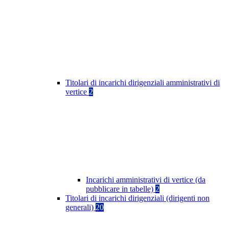
Titolari di incarichi dirigenziali amministrativi di
vertice
2
Incarichi amministrativi di vertice (da
pubblicare in tabelle)
2
Titolari di incarichi dirigenziali (dirigenti non
generali)
20