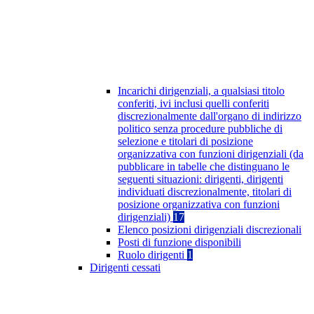
Incarichi dirigenziali, a qualsiasi titolo
conferiti, ivi inclusi quelli conferiti
discrezionalmente dall'organo di indirizzo
politico senza procedure pubbliche di
selezione e titolari di posizione
organizzativa con funzioni dirigenziali (da
pubblicare in tabelle che distinguano le
seguenti situazioni: dirigenti, dirigenti
individuati discrezionalmente, titolari di
posizione organizzativa con funzioni
dirigenziali)
17
Elenco posizioni dirigenziali discrezionali
Posti di funzione disponibili
Ruolo dirigenti
1
Dirigenti cessati